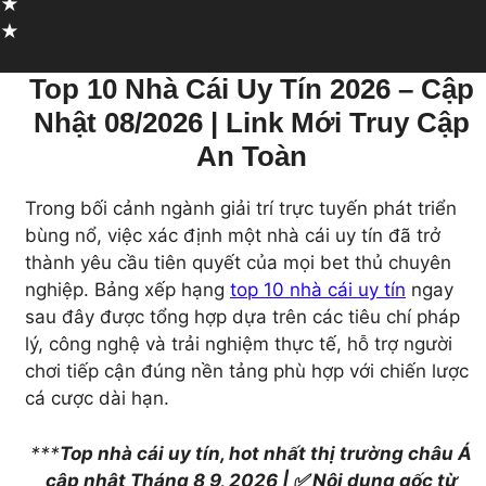
★
★
Top 10 Nhà Cái Uy Tín 2026 – Cập
Nhật 08/2026 | Link Mới Truy Cập
An Toàn
Trong bối cảnh ngành giải trí trực tuyến phát triển
bùng nổ, việc xác định một nhà cái uy tín đã trở
thành yêu cầu tiên quyết của mọi bet thủ chuyên
nghiệp. Bảng xếp hạng
top 10 nhà cái uy tín
ngay
sau đây được tổng hợp dựa trên các tiêu chí pháp
lý, công nghệ và trải nghiệm thực tế, hỗ trợ người
chơi tiếp cận đúng nền tảng phù hợp với chiến lược
cá cược dài hạn.
***
Top nhà cái uy tín, hot nhất thị trường châu Á
cập nhật Tháng 8 9, 2026 |
✅ Nội dung gốc từ