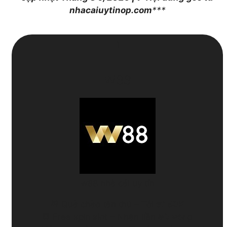
nhacaiuytinop.com
***
1
W88
w88 nhà cái uy tín
🎁 Quà chào tân thủ – Tới
6.150K
🎰 Free spin slot – Nhận liền
80 vòng