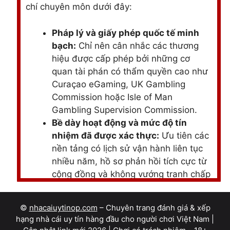
chí chuyên môn dưới đây:
Pháp lý và giấy phép quốc tế minh
bạch:
Chỉ nên cân nhắc các thương
hiệu được cấp phép bởi những cơ
quan tài phán có thẩm quyền cao như
Curaçao eGaming, UK Gambling
Commission hoặc Isle of Man
Gambling Supervision Commission.
Bề dày hoạt động và mức độ tín
nhiệm đã được xác thực:
Ưu tiên các
nền tảng có lịch sử vận hành liên tục
nhiều năm, hồ sơ phản hồi tích cực từ
cộng đồng và không vướng tranh chấp
nghiêm trọng.
Hạ tầng giao dịch tài chính ổn định:
©
nhacaiuytinop.com
– Chuyên trang đánh giá & xếp
Quy trình nạp – rút tinh gọn, tích hợp
hạng nhà cái uy tín hàng đầu cho người chơi Việt Nam |
đa dạng cổng thanh toán nội địa lẫn