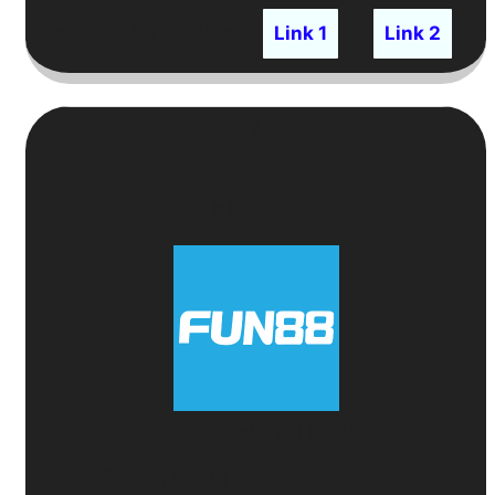
👉 ĐĂNG KÝ NGAY 👈
Link 1
Link 2
7
FUN88
đánh giá nhà cái fun88
🎁 Đăng ký nhận liền – Tặng
8.888K