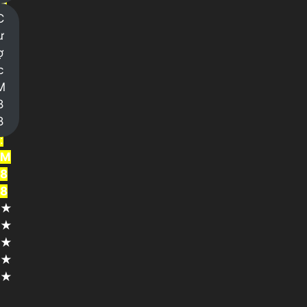
ả
C
i
ư
n
ợ
g
c
h
M
i
8
ệ
8
m
:
M
8
8
★
★
★
★
★