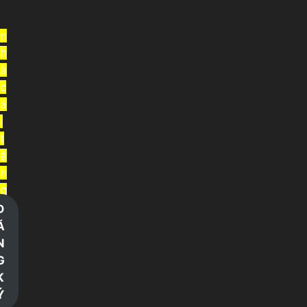
Chuyển
đến
n
nội
h
dung
à
c
á
i
t
ặ
n
g
t
Đ
i
Ă
ề
N
n
G
t
K
r
Ý