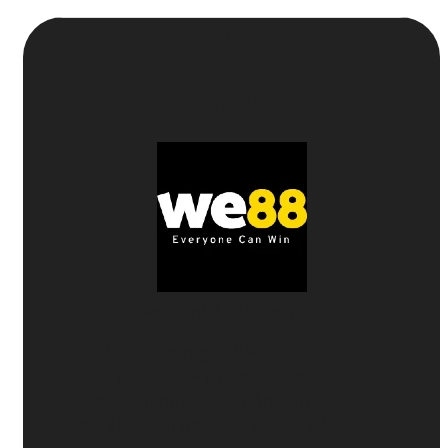
6
WE88
we88 nhà cái bóng đá
🎁 Chào mừng 100% – Tới
2.000K
🎰 Nạp đầu – Nhận
138 freespins
🔄 Hoàn thua 5% – Lên đến
6.800K
📱 Tải app di động – Thưởng nóng
50K